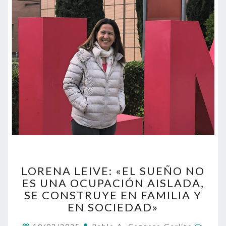
LORENA
LORENA LEIVE: «EL SUEÑO NO
LEIVE:
ES UNA OCUPACIÓN AISLADA,
«EL
SE CONSTRUYE EN FAMILIA Y
SUEÑO
NO
EN SOCIEDAD»
ES
Come