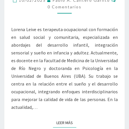
UNA
10/02/2025
Pablo A. Cantero Garlito
OCUPACIÓN
0 Comentarios
AISLADA,
SE
CONSTRUYE
Lorena Leive es terapeuta ocupacional con formación
EN
en salud social y comunitaria, especializada en
FAMILIA
Y
abordajes del desarrollo infantil, integración
EN
sensorial y sueño en infancia y adultez. Actualmente,
SOCIEDAD»
es docente en la Facultad de Medicina de la Universidad
de Río Negro y doctoranda en Psicología en la
Universidad de Buenos Aires (UBA). Su trabajo se
centra en la relación entre el sueño y el desarrollo
ocupacional, integrando enfoques interdisciplinarios
para mejorar la calidad de vida de las personas. En la
actualidad,…
LEER MÁS
LEER MÁS