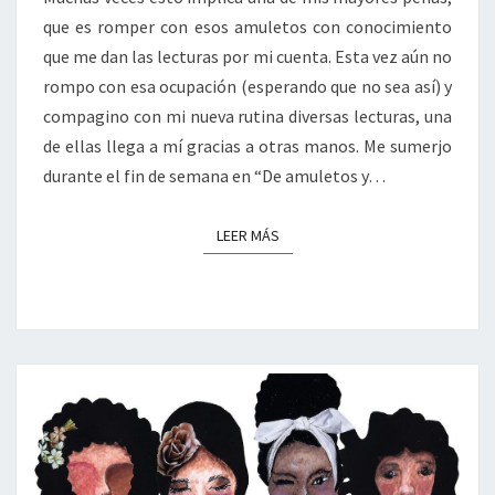
REFLEXIONAR
que es romper con esos amuletos con conocimiento
SOBRE
NUESTRAS
que me dan las lecturas por mi cuenta. Esta vez aún no
PRÁCTICAS
rompo con esa ocupación (esperando que no sea así) y
EN
compagino con mi nueva rutina diversas lecturas, una
EL
de ellas llega a mí gracias a otras manos. Me sumerjo
ÁMBITO
durante el fin de semana en “De amuletos y…
DE
LA
TERAPIA
LEER MÁS
LEER MÁS
OCUPACIONAL»