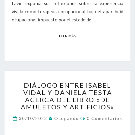
Lavin exponía sus reflexiones sobre la experiencia
vivida como terapeuta ocupacional bajo el apartheid
ocupacional impuesto por el estado de…
LEER MÁS
LEER MÁS
DIÁLOGO
DIÁLOGO ENTRE ISABEL
ENTRE
VIDAL Y DANIELA TESTA
ISABEL
ACERCA DEL LIBRO «DE
VIDAL
Y
AMULETOS Y ARTIFICIOS»
DANIELA
Comentarios
TESTA
30/10/2023
Ocupando
0 Comentarios
ACERCA
DEL