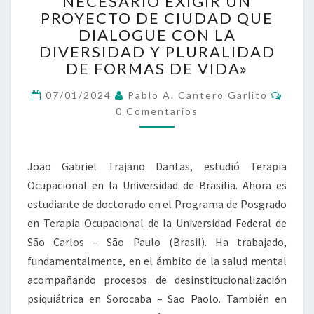
NECESARIO EXIGIR UN
«ES
PROYECTO DE CIUDAD QUE
NECESARIO
EXIGIR
DIALOGUE CON LA
UN
DIVERSIDAD Y PLURALIDAD
PROYECTO
DE FORMAS DE VIDA»
DE
CIUDAD
Come
07/01/2024
Pablo A. Cantero Garlito
QUE
0 Comentarios
DIALOGUE
CON
LA
João Gabriel Trajano Dantas, estudió Terapia
DIVERSIDAD
Ocupacional en la Universidad de Brasilia. Ahora es
Y
PLURALIDAD
estudiante de doctorado en el Programa de Posgrado
DE
en Terapia Ocupacional de la Universidad Federal de
FORMAS
São Carlos – São Paulo (Brasil). Ha trabajado,
DE
fundamentalmente, en el ámbito de la salud mental
VIDA»
acompañando procesos de desinstitucionalización
psiquiátrica en Sorocaba – Sao Paolo. También en