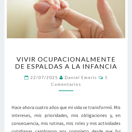
VIVIR
VIVIR OCUPACIONALMENTE
OCUPACIONALMENTE
DE ESPALDAS A LA INFANCIA
DE
ESPALDAS
Comentario
22/07/2025
Daniel Emeric
1
A
Comentarios
LA
INFANCIA
Hace ahora cuatro años que mi vida se transformó. Mis
intereses, mis prioridades, mis obligaciones y, en
consecuencia, mis rutinas, mis roles y mis actividades
cotidianas cambiaron por completo desde que fui