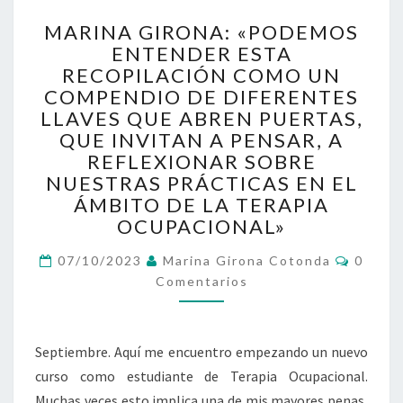
MARINA
MARINA GIRONA: «PODEMOS
GIRONA:
ENTENDER ESTA
«PODEMOS
RECOPILACIÓN COMO UN
ENTENDER
ESTA
COMPENDIO DE DIFERENTES
RECOPILACIÓN
LLAVES QUE ABREN PUERTAS,
COMO
QUE INVITAN A PENSAR, A
UN
REFLEXIONAR SOBRE
COMPENDIO
NUESTRAS PRÁCTICAS EN EL
DE
ÁMBITO DE LA TERAPIA
DIFERENTES
OCUPACIONAL»
LLAVES
QUE
Coment
07/10/2023
Marina Girona Cotonda
0
ABREN
Comentarios
PUERTAS,
QUE
INVITAN
A
Septiembre. Aquí me encuentro empezando un nuevo
PENSAR,
curso como estudiante de Terapia Ocupacional.
A
Muchas veces esto implica una de mis mayores penas,