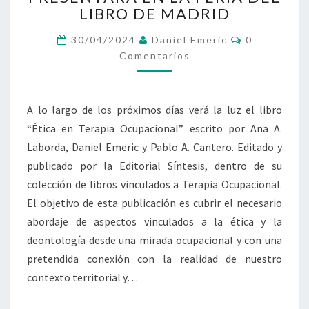
SE
LIBRO DE MADRID
PRESENTARÁ
Comentario
EN
30/04/2024
Daniel Emeric
0
LA
Comentarios
FERIA
DEL
LIBRO
A lo largo de los próximos días verá la luz el libro
DE
“Ética en Terapia Ocupacional” escrito por Ana A.
MADRID
Laborda, Daniel Emeric y Pablo A. Cantero. Editado y
publicado por la Editorial Síntesis, dentro de su
colección de libros vinculados a Terapia Ocupacional.
El objetivo de esta publicación es cubrir el necesario
abordaje de aspectos vinculados a la ética y la
deontología desde una mirada ocupacional y con una
pretendida conexión con la realidad de nuestro
contexto territorial y…