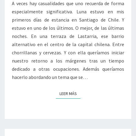
Y
A veces hay casualidades que uno recuerda de forma
REVUELVA”
especialmente significativa. Luna estuvo en mis
SINO
primeros días de estancia en Santiago de Chile. Y
QUE
estuvo en uno de los últimos. O mejor, de las últimas
NOS
CONDUCE
noches. En una terraza de Lastarria, ese barrio
HACIA
alternativo en el centro de la capital chilena. Entre
ONTOLOGÍAS
chorrillanas y cervezas. Y con ella queríamos iniciar
CRÍTICAS
nuestro retorno a los márgenes tras un tiempo
SOBRE
dedicado a otras ocupaciones. Además queríamos
ESO
QUE
hacerlo abordando un tema que se…
LLAMAMOS
OCUPACIÓN»
LEER MÁS
LEER MÁS
Navegación