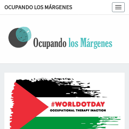
OCUPANDO LOS MÁRGENES
Togg
navig
OCUPAN
Terapia
Ocupacional
Desde Los
LOS
Márgenes
MÁRGEN