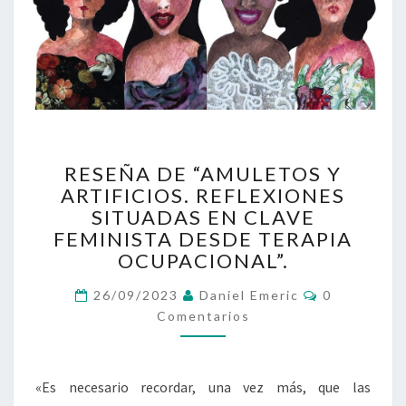
RESEÑA
RESEÑA DE “AMULETOS Y
DE
ARTIFICIOS. REFLEXIONES
“AMULETOS
SITUADAS EN CLAVE
Y
ARTIFICIOS.
FEMINISTA DESDE TERAPIA
REFLEXIONES
OCUPACIONAL”.
SITUADAS
Comentario
EN
26/09/2023
Daniel Emeric
0
CLAVE
Comentarios
FEMINISTA
DESDE
TERAPIA
«Es necesario recordar, una vez más, que las
OCUPACIONAL”.