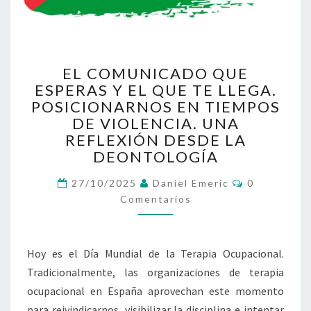
EL
EL COMUNICADO QUE
COMUNICADO
ESPERAS Y EL QUE TE LLEGA.
QUE
POSICIONARNOS EN TIEMPOS
ESPERAS
Y
DE VIOLENCIA. UNA
EL
REFLEXIÓN DESDE LA
QUE
DEONTOLOGÍA
TE
LLEGA.
Comentario
27/10/2025
Daniel Emeric
0
POSICIONARNOS
Comentarios
EN
TIEMPOS
DE
Hoy es el Día Mundial de la Terapia Ocupacional.
VIOLENCIA.
Tradicionalmente, las organizaciones de terapia
UNA
REFLEXIÓN
ocupacional en España aprovechan este momento
DESDE
para reivindicarnos, visibilizar la disciplina e intentar