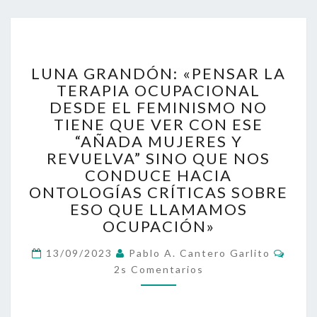
LUNA
LUNA GRANDÓN: «PENSAR LA
GRANDÓN:
TERAPIA OCUPACIONAL
«PENSAR
DESDE EL FEMINISMO NO
LA
TERAPIA
TIENE QUE VER CON ESE
OCUPACIONAL
“AÑADA MUJERES Y
DESDE
REVUELVA” SINO QUE NOS
EL
CONDUCE HACIA
FEMINISMO
ONTOLOGÍAS CRÍTICAS SOBRE
NO
ESO QUE LLAMAMOS
TIENE
OCUPACIÓN»
QUE
VER
Come
13/09/2023
Pablo A. Cantero Garlito
CON
2s Comentarios
ESE
“AÑADA
MUJERES