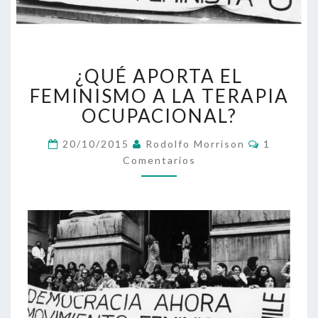
¿QUÉ
¿QUÉ APORTA EL
APORTA
EL
FEMINISMO A LA TERAPIA
FEMINISMO
OCUPACIONAL?
A
LA
Comentar
20/10/2015
Rodolfo Morrison
1
TERAPIA
Comentarios
OCUPACIONAL?