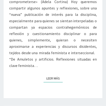
T
comprometerse» (Adela Cortina) Hoy queremos
O
compartir algunos apuntes y reflexiones, sobre una
S
“nueva” publicación de interés para la disciplina,
Y
especialmente para quienes se sientan interpeladas o
A
compartan ya espacios contrahegemónicos de
R
T
reflexión y cuestionamiento disciplinar o para
I
quienes, simplemente, quieran o necesiten
F
aproximarse a experiencias y discursos disidentes,
I
tejidos desde una mirada feminista e interseccional.
C
I
“De Amuletos y artificios. Reflexiones situadas en
O
clave feminista…
S
.
LEER MÁS
LEER MÁS
R
E
F
L
E
X