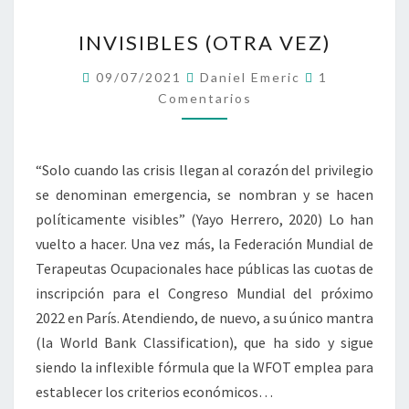
I
I
O
INVISIBLES (OTRA VEZ)
N
N
V
C
E
09/07/2021
Daniel Emeric
1
I
O
S
Comentarios
M
S
E
S
I
N
I
T
B
A
T
L
“Solo cuando las crisis llegan al corazón del privilegio
R
U
E
I
se denominan emergencia, se nombran y se hacen
A
O
S
S
D
políticamente visibles” (Yayo Herrero, 2020) Lo han
(
A
vuelto a hacer. Una vez más, la Federación Mundial de
O
S
T
Terapeutas Ocupacionales hace públicas las cuotas de
E
R
inscripción para el Congreso Mundial del próximo
N
A
2022 en París. Atendiendo, de nuevo, a su único mantra
C
V
L
(la World Bank Classification), que ha sido y sigue
E
A
Z
siendo la inflexible fórmula que la WFOT emplea para
V
)
establecer los criterios económicos…
E