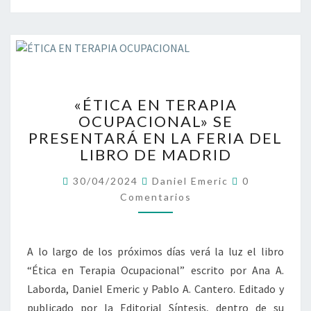
P
O
A
L
L
E
D
N
A
C
S
I
«
A
A
«ÉTICA EN TERAPIA
É
L
.
OCUPACIONAL» SE
T
A
U
PRESENTARÁ EN LA FERIA DEL
I
I
N
C
LIBRO DE MADRID
N
A
A
F
R
C
30/04/2024
Daniel Emeric
E
0
A
O
E
N
Comentarios
M
N
F
E
T
C
N
L
E
I
T
E
A
R
A
A lo largo de los próximos días verá la luz el libro
R
X
A
I
I
“Ética en Terapia Ocupacional” escrito por Ana A.
O
P
Ó
S
Laborda, Daniel Emeric y Pablo A. Cantero. Editado y
I
N
A
publicado por la Editorial Síntesis, dentro de su