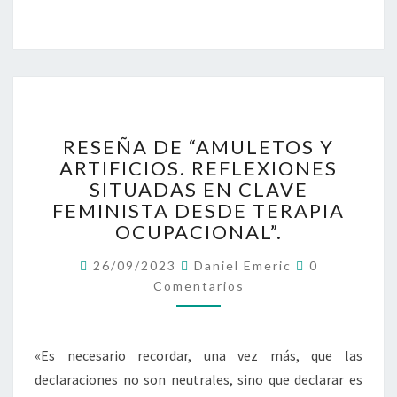
Ó
D
N
E
M
A
D
R
R
I
RESEÑA DE “AMULETOS Y
E
D
ARTIFICIOS. REFLEXIONES
S
SITUADAS EN CLAVE
E
Ñ
FEMINISTA DESDE TERAPIA
A
OCUPACIONAL”.
D
C
E
26/09/2023
Daniel Emeric
0
O
“
Comentarios
M
E
A
N
M
T
U
A
«Es necesario recordar, una vez más, que las
R
L
I
declaraciones no son neutrales, sino que declarar es
E
O
S