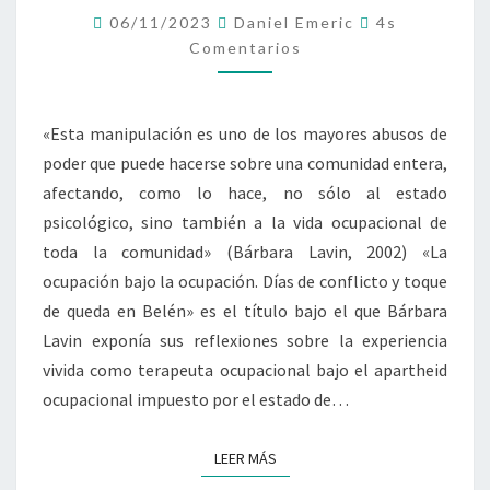
C
T
C
06/11/2023
Daniel Emeric
4s
U
A
O
Comentarios
P
M
R
E
A
Á
N
C
E
T
A
I
N
«Esta manipulación es uno de los mayores abusos de
R
Ó
L
I
poder que puede hacerse sobre una comunidad entera,
O
N
A
S
afectando, como lo hace, no sólo al estado
B
F
A
E
psicológico, sino también a la vida ocupacional de
J
R
toda la comunidad» (Bárbara Lavin, 2002) «La
O
I
ocupación bajo la ocupación. Días de conflicto y toque
L
A
de queda en Belén» es el título bajo el que Bárbara
A
D
Lavin exponía sus reflexiones sobre la experiencia
O
E
C
L
vivida como terapeuta ocupacional bajo el apartheid
U
L
ocupacional impuesto por el estado de…
P
I
A
B
LEER MÁS
LEER MÁS
C
R
I
O