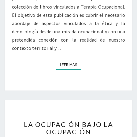
D
O
colección de libros vinculados a Terapia Ocupacional.
E
C
S
El objetivo de esta publicación es cubrir el necesario
U
D
abordaje de aspectos vinculados a la ética y la
P
E
A
deontología desde una mirada ocupacional y con una
L
C
pretendida conexión con la realidad de nuestro
A
I
contexto territorial y…
D
O
E
N
O
A
LEER MÁS
LEER MÁS
N
L
T
»
O
S
L
E
O
P
G
R
Í
E
A
L
S
LA OCUPACIÓN BAJO LA
A
E
OCUPACIÓN
O
N