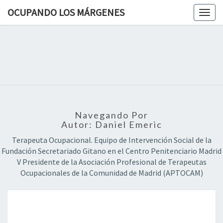
OCUPANDO LOS MÁRGENES
Togg
navig
OCUPAN
Terapia
Ocupacional
Desde Los
LOS
Márgenes
MÁRGEN
Navegando Por
Autor:
Daniel Emeric
Terapeuta Ocupacional. Equipo de Intervención Social de la
Fundación Secretariado Gitano en el Centro Penitenciario Madrid
V Presidente de la Asociación Profesional de Terapeutas
Ocupacionales de la Comunidad de Madrid (APTOCAM)
E