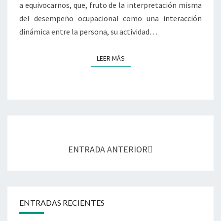
Ó
a equivocarnos, que, fruto de la interpretación misma
E
N
del desempeño ocupacional como una interacción
R
S
A
dinámica entre la persona, su actividad…
O
P
B
I
R
LEER MÁS
LEER MÁS
A
E
O
E
C
L
U
N
P
O
A
H
C
Navegación
A
I
de
C
ENTRADA ANTERIOR
O
posts
E
N
R
A
P
L
A
,
R
ENTRADAS RECIENTES
A
A
P
P