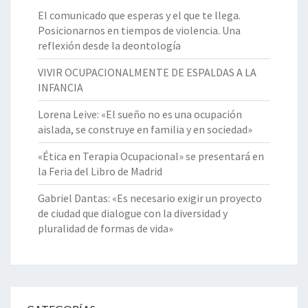
R
O
El comunicado que esperas y el que te llega.
O
D
Posicionarnos en tiempos de violencia. Una
P
E
reflexión desde la deontología
Ó
R
S
VIVIR OCUPACIONALMENTE DE ESPALDAS A LA
S
I
INFANCIA
E
T
R
O
Lorena Leive: «El sueño no es una ocupación
Y
D
aislada, se construye en familia y en sociedad»
L
E
L
«Ética en Terapia Ocupacional» se presentará en
K
E
la Feria del Libro de Madrid
R
G
O
A
Gabriel Dantas: «Es necesario exigir un proyecto
N
R
de ciudad que dialogue con la diversidad y
E
A
pluralidad de formas de vida»
N
S
B
E
E
R
R
G