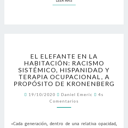
LEER MÁS
LEER MÁS
A
T
E
R
A
P
I
A
E
EL ELEFANTE EN LA
O
L
HABITACIÓN: RACISMO
C
E
SISTÉMICO, HISPANIDAD Y
U
L
P
E
TERAPIA OCUPACIONAL, A
A
F
PROPÓSITO DE KRONENBERG
C
A
C
I
N
19/10/2020
Daniel Emeric
4s
O
O
T
Comentarios
M
E
N
E
N
A
E
T
L
N
A
«Cada generación, dentro de una relativa opacidad,
R
L
I