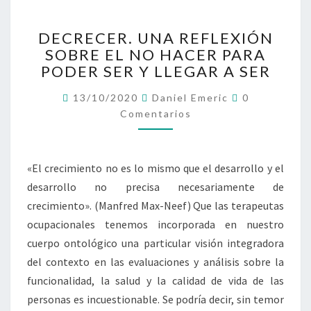
I
S
D
T
DECRECER. UNA REFLEXIÓN
E
É
SOBRE EL NO HACER PARA
C
M
PODER SER Y LLEGAR A SER
R
I
E
C
C
13/10/2020
Daniel Emeric
0
C
O
O
Comentarios
E
M
,
E
R
N
H
.
T
I
A
U
«El crecimiento no es lo mismo que el desarrollo y el
R
S
N
I
desarrollo no precisa necesariamente de
P
O
A
S
A
crecimiento». (Manfred Max-Neef) Que las terapeutas
R
N
E
ocupacionales tenemos incorporada en nuestro
I
F
cuerpo ontológico una particular visión integradora
D
L
del contexto en las evaluaciones y análisis sobre la
A
E
D
funcionalidad, la salud y la calidad de vida de las
X
Y
I
personas es incuestionable. Se podría decir, sin temor
T