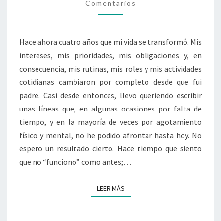
Comentarios
O
M
O
E
C
N
N
U
T
A
A
P
Hace ahora cuatro años que mi vida se transformó. Mis
R
R
A
I
N
intereses, mis prioridades, mis obligaciones y, en
O
C
O
S
consecuencia, mis rutinas, mis roles y mis actividades
I
S
O
cotidianas cambiaron por completo desde que fui
E
N
padre. Casi desde entonces, llevo queriendo escribir
N
A
T
unas líneas que, en algunas ocasiones por falta de
L
I
tiempo, y en la mayoría de veces por agotamiento
M
E
físico y mental, no he podido afrontar hasta hoy. No
E
M
N
espero un resultado cierto. Hace tiempo que siento
P
T
O
que no “funciono” como antes;…
E
S
D
D
LEER MÁS
LEER MÁS
E
E
E
V
S
I