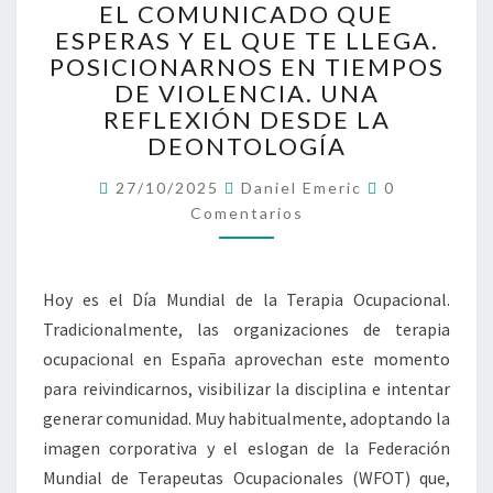
EL COMUNICADO QUE
L
ESPERAS Y EL QUE TE LLEGA.
C
POSICIONARNOS EN TIEMPOS
O
M
DE VIOLENCIA. UNA
U
REFLEXIÓN DESDE LA
N
DEONTOLOGÍA
I
C
C
27/10/2025
Daniel Emeric
0
O
A
Comentarios
M
D
E
N
O
T
Q
A
Hoy es el Día Mundial de la Terapia Ocupacional.
R
U
I
Tradicionalmente, las organizaciones de terapia
E
O
S
E
ocupacional en España aprovechan este momento
S
para reivindicarnos, visibilizar la disciplina e intentar
P
generar comunidad. Muy habitualmente, adoptando la
E
imagen corporativa y el eslogan de la Federación
R
A
Mundial de Terapeutas Ocupacionales (WFOT) que,