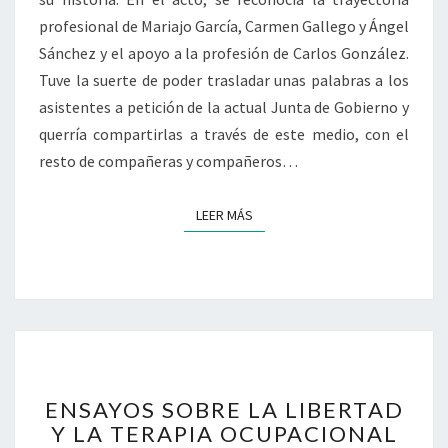
A
E
O
L
profesional de Mariajo García, Carmen Gallego y Ángel
C
S
Sánchez y el apoyo a la profesión de Carlos González.
U
E
Tuve la suerte de poder trasladar unas palabras a los
P
R
asistentes a petición de la actual Junta de Gobierno y
A
,
querría compartirlas a través de este medio, con el
C
H
I
A
resto de compañeras y compañeros…
O
C
N
E
LEER MÁS
LEER MÁS
A
R
L
Y
”
P
.
E
R
T
E
N
E
E
ENSAYOS SOBRE LA LIBERTAD
N
C
Y LA TERAPIA OCUPACIONAL
S
E