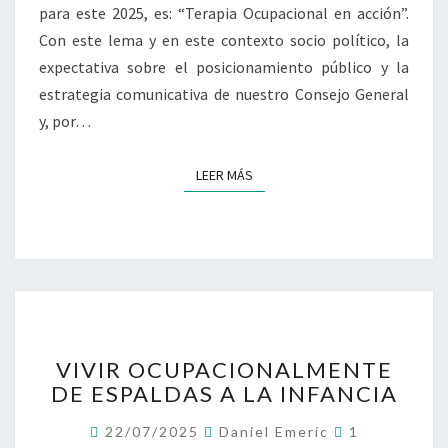
S
para este 2025, es: “Terapia Ocupacional en acción”.
Y
Con este lema y en este contexto socio político, la
E
expectativa sobre el posicionamiento público y la
L
estrategia comunicativa de nuestro Consejo General
Q
U
y, por…
E
T
LEER MÁS
LEER MÁS
E
L
L
E
G
A
.
P
V
O
VIVIR OCUPACIONALMENTE
I
S
DE ESPALDAS A LA INFANCIA
V
I
I
C
C
22/07/2025
Daniel Emeric
1
R
O
I