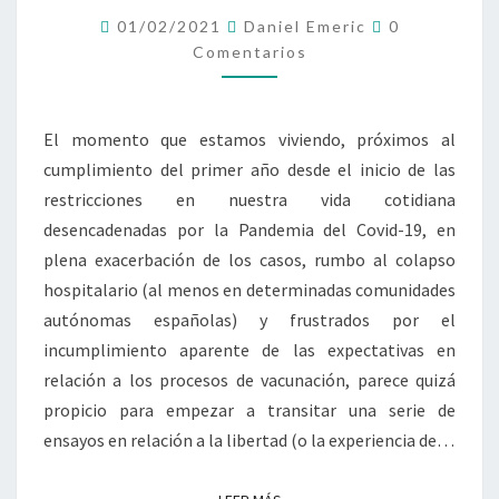
A
R
C
01/02/2021
Daniel Emeric
0
Y
O
Comentarios
O
M
E
S
N
S
T
A
O
El momento que estamos viviendo, próximos al
R
B
I
cumplimiento del primer año desde el inicio de las
O
R
S
restricciones en nuestra vida cotidiana
E
L
desencadenadas por la Pandemia del Covid-19, en
A
plena exacerbación de los casos, rumbo al colapso
L
hospitalario (al menos en determinadas comunidades
I
autónomas españolas) y frustrados por el
B
incumplimiento aparente de las expectativas en
E
R
relación a los procesos de vacunación, parece quizá
T
propicio para empezar a transitar una serie de
A
ensayos en relación a la libertad (o la experiencia de…
D
Y
L