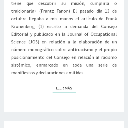
tiene que descubrir su misión, cumplirla o
A
O
S
H
traicionarla» (Frantz Fanon) El pasado día 13 de
A
octubre llegaba a mis manos el artículo de Frank
B
Kronenberg (1) escrito a demanda del Consejo
I
Editorial y publicado en la Journal of Occupational
T
Science (JOS) en relación a la elaboración de un
A
C
número monográfico sobre antirracismo y el propio
I
posicionamiento del Consejo en relación al racismo
Ó
sistémico, enmarcado en toda una serie de
N
manifiestos y declaraciones emitidas…
:
R
A
LEER MÁS
LEER MÁS
C
I
S
M
O
S