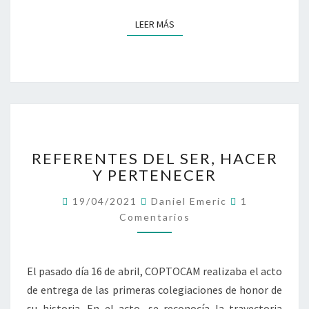
F
E
LEER MÁS
LEER MÁS
M
I
N
I
S
T
A
D
R
REFERENTES DEL SER, HACER
E
E
Y PERTENECER
S
F
D
E
C
19/04/2021
Daniel Emeric
1
E
R
O
Comentarios
T
E
M
E
E
N
N
R
T
T
A
A
E
El pasado día 16 de abril, COPTOCAM realizaba el acto
R
P
S
I
de entrega de las primeras colegiaciones de honor de
O
I
D
S
su historia. En el acto, se reconocía la trayectoria