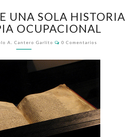
EL
DE UNA SOLA HISTORIA
PELIGRO
DE
PIA OCUPACIONAL
UNA
SOLA
Comentarios
lo A. Cantero Garlito
0 Comentarios
HISTORIA
EN
TERAPIA
OCUPACIONAL