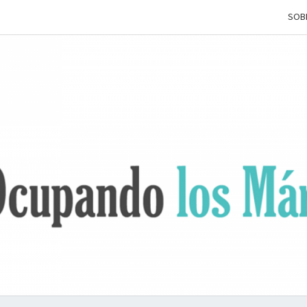
SOB
OCUP
Terapia
Ocupacional
Desde Los
Márgenes
L
MÁRG