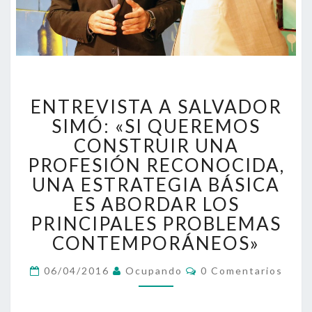
ENTREVISTA
ENTREVISTA A SALVADOR
A
SALVADOR
SIMÓ: «SI QUEREMOS
SIMÓ:
CONSTRUIR UNA
«SI
PROFESIÓN RECONOCIDA,
QUEREMOS
UNA ESTRATEGIA BÁSICA
CONSTRUIR
UNA
ES ABORDAR LOS
PROFESIÓN
PRINCIPALES PROBLEMAS
RECONOCIDA,
CONTEMPORÁNEOS»
UNA
ESTRATEGIA
Comentarios
06/04/2016
Ocupando
0 Comentarios
BÁSICA
ES
ABORDAR