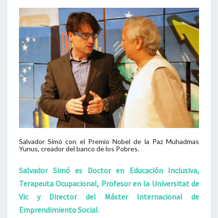
LOS
PRINCIPALES
PROBLEMAS
CONTEMPORÁNEOS»
Salvador Simó con el Premio Nobel de la Paz Muhadmas
Yunus, creador del banco de los Pobres.
Salvador Simó es Doctor en Educación Inclusiva,
Terapeuta Ocupacional, Profesor en la Universitat de
Vic y Director del Máster Internacional de
Emprendimiento Social.