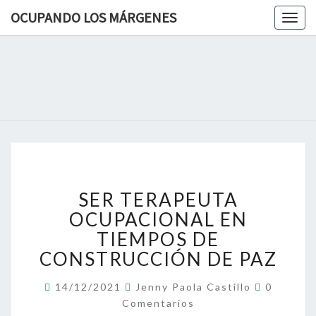
OCUPANDO LOS MÁRGENES
Togg
navig
OCUPAN
Terapia
Ocupacional
Desde Los
LOS
Márgenes
MÁRGEN
SER
SER TERAPEUTA
TERAPEUTA
OCUPACIONAL
OCUPACIONAL EN
EN
TIEMPOS DE
TIEMPOS
CONSTRUCCIÓN DE PAZ
DE
CONSTRUCCIÓN
Comentar
14/12/2021
Jenny Paola Castillo
0
DE
Comentarios
PAZ