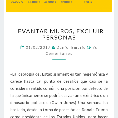
LEVANTAR
LEVANTAR MUROS, EXCLUIR
MUROS,
PERSONAS
EXCLUIR
PERSONAS
Comentarios
01/02/2017
Daniel Emeric
7s
Comentarios
«La ideología del Establishment es tan hegemónica y
carece hasta tal punto de desafíos que casi se la
considera sentido común: una posición por defecto de
la que únicamente se podría desviar un excéntrico o un
dinosaurio político». (Owen Jones) Una semana ha
bastado, desde la toma de posesión de Donald Trump
como presidente de los Estados Unidos, para hacer