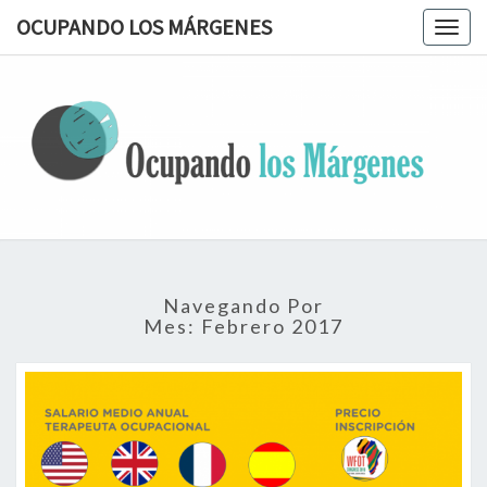
OCUPANDO LOS MÁRGENES
Togg
navig
OCUPAN
Terapia
Ocupacional
Desde Los
LOS
Márgenes
MÁRGEN
Navegando Por
Mes:
Febrero 2017