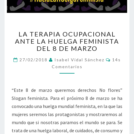
LA
LA TERAPIA OCUPACIONAL
TERAPIA
ANTE LA HUELGA FEMINISTA
OCUPACIONAL
DEL 8 DE MARZO
ANTE
LA
Comentar
27/02/2018
Isabel Vidal Sánchez
14s
HUELGA
Comentarios
FEMINISTA
DEL
8
DE
“Este 8 de marzo queremos derechos No flores”
MARZO
Slogan feminista. Para el próximo 8 de marzo se ha
convocado una huelga mundial feminista, en la que las
mujeres seremos las protagonistas y mostraremos al
mundo que si nosotras paramos el mundo se para. Se
trata de una huelga laboral, de cuidados, de consumo y