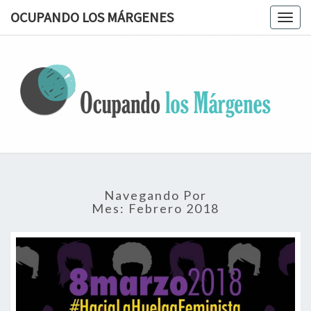
OCUPANDO LOS MÁRGENES
Togg
navig
OCUPAN
Terapia
Ocupacional
Desde Los
LOS
Márgenes
MÁRGEN
Navegando Por
Mes:
Febrero 2018