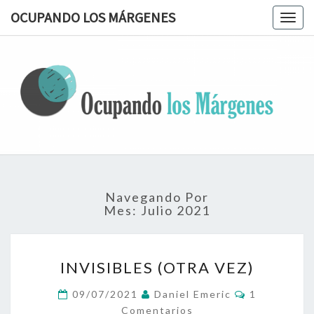
OCUPANDO LOS MÁRGENES
Togg
navig
OCUPAN
Terapia
Ocupacional
Desde Los
LOS
Márgenes
MÁRGEN
Navegando Por
Mes:
Julio 2021
INVISIBLES
INVISIBLES (OTRA VEZ)
(OTRA
VEZ)
Comentario
09/07/2021
Daniel Emeric
1
Comentarios