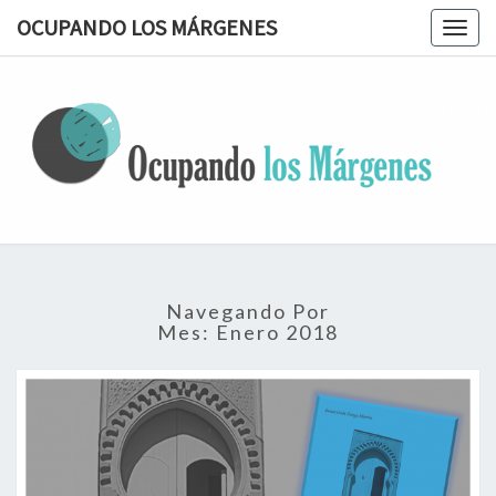
OCUPANDO LOS MÁRGENES
Togg
navig
OCUPAN
Terapia
Ocupacional
Desde Los
LOS
Márgenes
MÁRGEN
Navegando Por
Mes:
Enero 2018