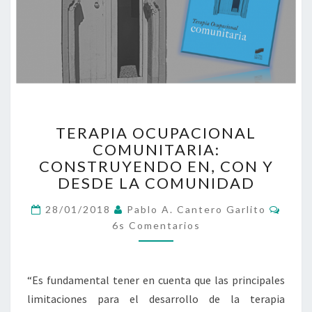
TERAPIA
TERAPIA OCUPACIONAL
OCUPACIONAL
COMUNITARIA:
COMUNITARIA:
CONSTRUYENDO EN, CON Y
CONSTRUYENDO
EN,
DESDE LA COMUNIDAD
CON
Come
Y
28/01/2018
Pablo A. Cantero Garlito
DESDE
6s Comentarios
LA
COMUNIDAD
“Es fundamental tener en cuenta que las principales
limitaciones para el desarrollo de la terapia