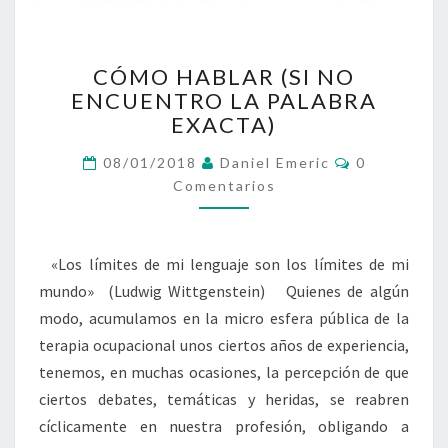
CÓMO
CÓMO HABLAR (SI NO
HABLAR
ENCUENTRO LA PALABRA
(SI
EXACTA)
NO
ENCUENTRO
Comentario
08/01/2018
Daniel Emeric
0
LA
Comentarios
PALABRA
EXACTA)
«Los límites de mi lenguaje son los límites de mi
mundo» (Ludwig Wittgenstein) Quienes de algún
modo, acumulamos en la micro esfera pública de la
terapia ocupacional unos ciertos años de experiencia,
tenemos, en muchas ocasiones, la percepción de que
ciertos debates, temáticas y heridas, se reabren
cíclicamente en nuestra profesión, obligando a