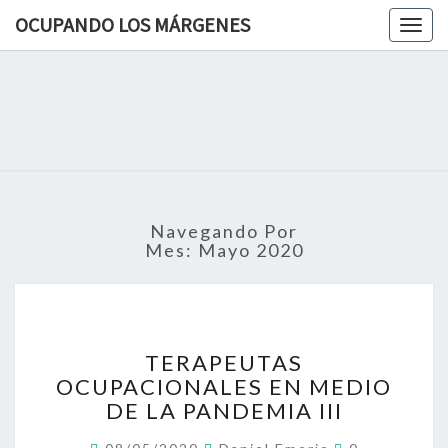
OCUPANDO LOS MÁRGENES
Togg
navig
OCUPAN
Terapia
Ocupacional
Desde Los
LOS
Márgenes
MÁRGEN
Navegando Por
Mes:
Mayo 2020
TERAPEUTAS
TERAPEUTAS
OCUPACIONALES
OCUPACIONALES EN MEDIO
EN
DE LA PANDEMIA III
MEDIO
DE
Comentarios