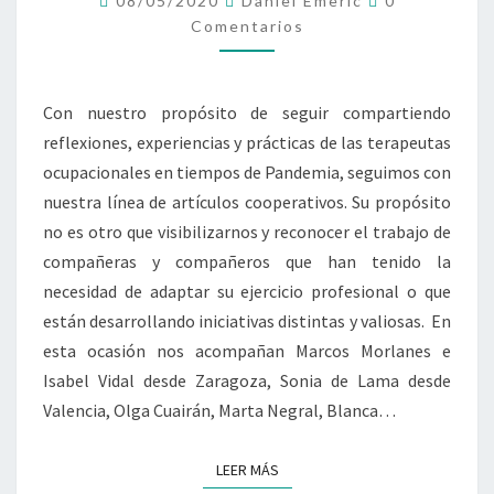
08/05/2020
Daniel Emeric
0
LA
Comentarios
PANDEMIA
III
Con nuestro propósito de seguir compartiendo
reflexiones, experiencias y prácticas de las terapeutas
ocupacionales en tiempos de Pandemia, seguimos con
nuestra línea de artículos cooperativos. Su propósito
no es otro que visibilizarnos y reconocer el trabajo de
compañeras y compañeros que han tenido la
necesidad de adaptar su ejercicio profesional o que
están desarrollando iniciativas distintas y valiosas. En
esta ocasión nos acompañan Marcos Morlanes e
Isabel Vidal desde Zaragoza, Sonia de Lama desde
Valencia, Olga Cuairán, Marta Negral, Blanca…
LEER MÁS
LEER MÁS