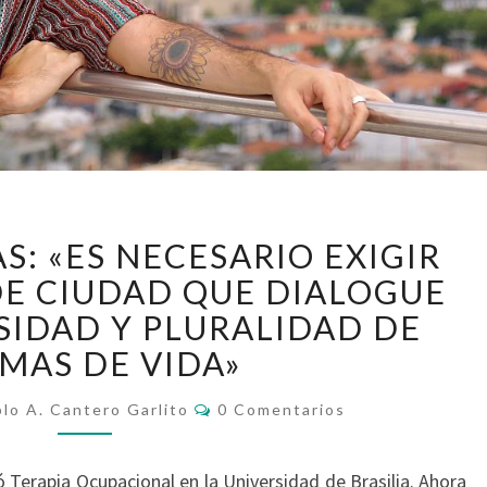
GABRIEL
S: «ES NECESARIO EXIGIR
DANTAS:
«ES
E CIUDAD QUE DIALOGUE
NECESARIO
SIDAD Y PLURALIDAD DE
EXIGIR
MAS DE VIDA»
UN
PROYECTO
Comentarios
lo A. Cantero Garlito
0 Comentarios
DE
CIUDAD
QUE
 Terapia Ocupacional en la Universidad de Brasilia. Ahora