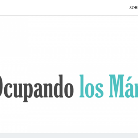
SOB
OCUP
Terapia
Ocupacional
Desde Los
Márgenes
L
MÁRG