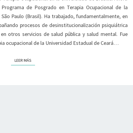
DIALOGUE
l Programa de Posgrado en Terapia Ocupacional de la
CON
 São Paulo (Brasil). Ha trabajado, fundamentalmente, en
LA
añando procesos de desinstitucionalización psiquiátrica
DIVERSIDAD
Y
n otros servicios de salud pública y salud mental. Fue
PLURALIDAD
pia ocupacional de la Universidad Estadual de Ceará…
DE
FORMAS
LEER MÁS
LEER MÁS
DE
VIDA»