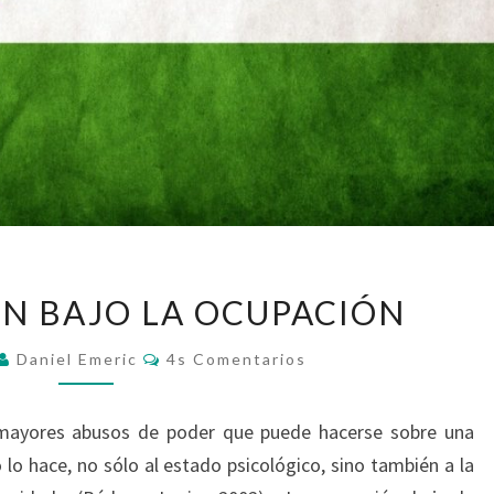
LA
ÓN BAJO LA OCUPACIÓN
OCUPACIÓN
BAJO
Comentarios
Daniel Emeric
4s Comentarios
LA
OCUPACIÓN
 mayores abusos de poder que puede hacerse sobre una
o hace, no sólo al estado psicológico, sino también a la