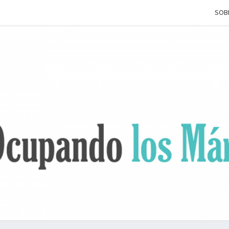
SOB
OCUP
Terapia
Ocupacional
Desde Los
Márgenes
L
MÁRG