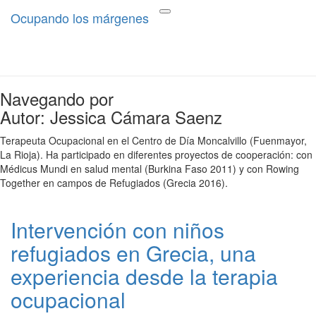
Ocupando los márgenes
Ocupando los márgenes
Terapia Ocupacional desde los
Toggle
navigation
márgenes
Navegando por
Autor:
Jessica Cámara Saenz
Terapeuta Ocupacional en el Centro de Día Moncalvillo (Fuenmayor,
La Rioja). Ha participado en diferentes proyectos de cooperación: con
Médicus Mundi en salud mental (Burkina Faso 2011) y con Rowing
Together en campos de Refugiados (Grecia 2016).
Intervención con niños
Intervención
con
refugiados en Grecia, una
niños
refugiados
experiencia desde la terapia
en
ocupacional
Grecia,
una