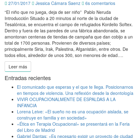
Comentarios
experiencia
27/01/2017
Jessica Cámara Saenz
6s comentarios
desde
“El niño que no juega, deja de ser niño” Pablo Neruda
la
Introducción Situado a 20 minutos al norte de la ciudad de
terapia
Tesalónica, se encuentra el campo de refugiados Kordelio Softex.
ocupacional
Dentro y fuera de las paredes de una fábrica abandonada, se
amontonan centenas de tiendas de campaña que dan cobijo a un
total de 1700 personas. Provienen de diversos países;
principalmente Siria, Irak, Palestina, Afganistán, entre otros. De
todos ellos, alrededor de unos 300, son menores de edad….
Leer más
Leer más
Entradas recientes
El comunicado que esperas y el que te llega. Posicionarnos
en tiempos de violencia. Una reflexión desde la deontología
VIVIR OCUPACIONALMENTE DE ESPALDAS A LA
INFANCIA
Lorena Leive: «El sueño no es una ocupación aislada, se
construye en familia y en sociedad»
«Ética en Terapia Ocupacional» se presentará en la Feria
del Libro de Madrid
Gabriel Dantas: «Es necesario exigir un proyecto de ciudad