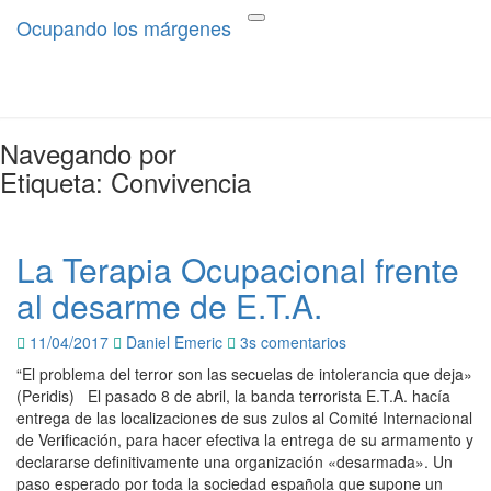
Ocupando los márgenes
Ocupando los márgenes
Terapia Ocupacional desde los
Toggle
navigation
márgenes
Navegando por
Etiqueta:
Convivencia
La Terapia Ocupacional frente
La
Terapia
al desarme de E.T.A.
Ocupacional
frente
Comentarios
11/04/2017
Daniel Emeric
3s comentarios
al
desarme
“El problema del terror son las secuelas de intolerancia que deja»
de
(Peridis) El pasado 8 de abril, la banda terrorista E.T.A. hacía
E.T.A.
entrega de las localizaciones de sus zulos al Comité Internacional
de Verificación, para hacer efectiva la entrega de su armamento y
declararse definitivamente una organización «desarmada». Un
paso esperado por toda la sociedad española que supone un