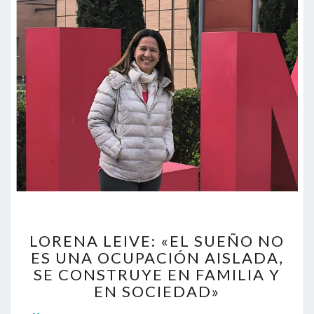
LORENA
LORENA LEIVE: «EL SUEÑO NO
LEIVE:
ES UNA OCUPACIÓN AISLADA,
«EL
SE CONSTRUYE EN FAMILIA Y
SUEÑO
NO
EN SOCIEDAD»
ES