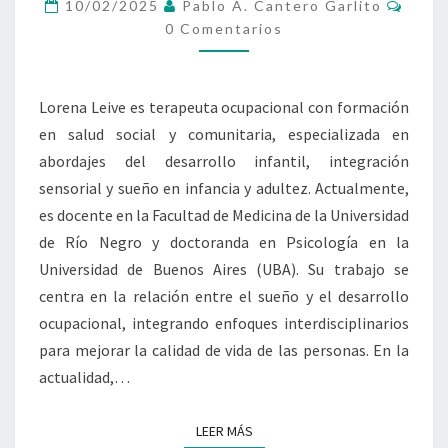
Come
UNA
10/02/2025
Pablo A. Cantero Garlito
OCUPACIÓN
0 Comentarios
AISLADA,
SE
CONSTRUYE
Lorena Leive es terapeuta ocupacional con formación
EN
en salud social y comunitaria, especializada en
FAMILIA
Y
abordajes del desarrollo infantil, integración
EN
sensorial y sueño en infancia y adultez. Actualmente,
SOCIEDAD»
es docente en la Facultad de Medicina de la Universidad
de Río Negro y doctoranda en Psicología en la
Universidad de Buenos Aires (UBA). Su trabajo se
centra en la relación entre el sueño y el desarrollo
ocupacional, integrando enfoques interdisciplinarios
para mejorar la calidad de vida de las personas. En la
actualidad,…
LEER MÁS
LEER MÁS