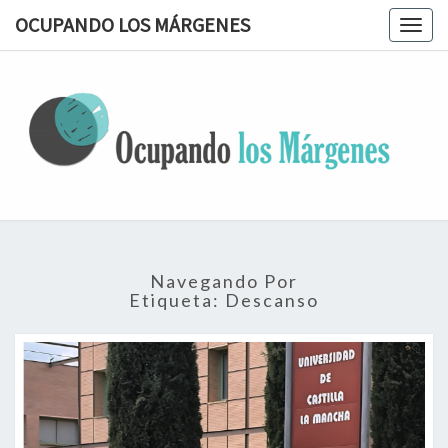
OCUPANDO LOS MÁRGENES
Togg
navig
OCUPAN
Terapia
Ocupacional
Desde Los
LOS
Márgenes
MÁRGEN
Navegando Por
Etiqueta:
Descanso