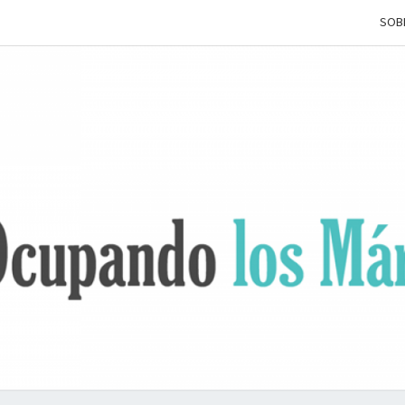
SOB
OCUP
Terapia
Ocupacional
Desde Los
Márgenes
L
MÁRG