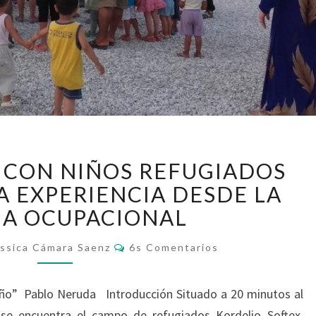
INTERVENCIÓN
 CON NIÑOS REFUGIADOS
CON
NIÑOS
A EXPERIENCIA DESDE LA
REFUGIADOS
IA OCUPACIONAL
EN
GRECIA,
Comentarios
ssica Cámara Saenz
6s Comentarios
UNA
EXPERIENCIA
niño” Pablo Neruda Introducción Situado a 20 minutos al
DESDE
LA
 se encuentra el campo de refugiados Kordelio Softex.