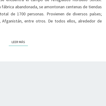
TERAPIA
na fábrica abandonada, se amontonan centenas de tiendas
OCUPACIONAL
otal de 1700 personas. Provienen de diversos países;
na, Afganistán, entre otros. De todos ellos, alrededor de
LEER MÁS
LEER MÁS