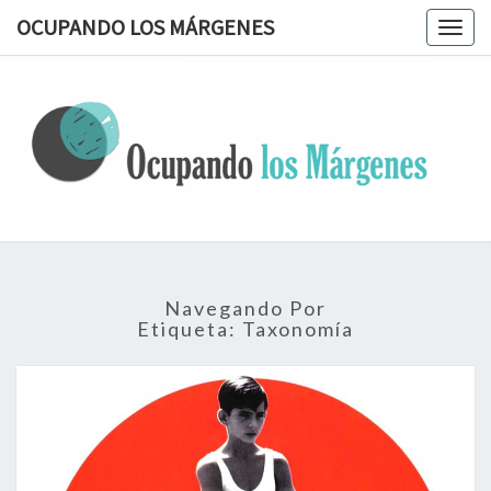
OCUPANDO LOS MÁRGENES
Togg
navig
OCUPAN
Terapia
Ocupacional
Desde Los
LOS
Márgenes
MÁRGEN
Navegando Por
Etiqueta:
Taxonomía