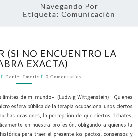
Navegando Por
Etiqueta:
Comunicación
CÓMO
 (SI NO ENCUENTRO LA
HABLAR
(SI
ABRA EXACTA)
NO
Comentarios
ENCUENTRO
8
Daniel Emeric
0 Comentarios
LA
PALABRA
os límites de mi mundo» (Ludwig Wittgenstein) Quienes
EXACTA)
ro esfera pública de la terapia ocupacional unos ciertos
uchas ocasiones, la percepción de que ciertos debates,
clicamente en nuestra profesión, obligando a quienes la
istórica para traer al presente los pactos, consensos y