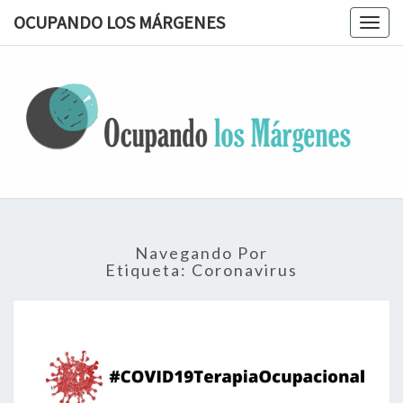
OCUPANDO LOS MÁRGENES
Togg
navig
OCUPAN
Terapia
Ocupacional
Desde Los
LOS
Márgenes
MÁRGEN
Navegando Por
Etiqueta:
Coronavirus