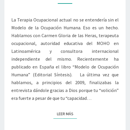
GARY
SIEMPRE
QUISO
La Terapia Ocupacional actual no se entendería sin el
E
HIZO:
Modelo de la Ocupación Humana. Eso es un hecho.
DESARROLLAR
Hablamos con Carmen Gloria de las Heras, terapeuta
EL
ocupacional, autoridad educativa del MOHO en
MOHO
Latinoamérica y consultora internacional
DESDE
LA
independiente del mismo. Recientemente ha
PRÁCTICA
publicado en España el libro “Modelo de Ocupación
RETROALIMENTANDO
Humana” (Editorial Síntesis). La última vez que
LA
hablamos, a principios del 2009, finalizabas la
TEORÍA
entrevista dándole gracias a Dios porque tu “volición”
PARA
SU
era fuerte a pesar de que tu “capacidad…
EVOLUCIÓN.»
LEER MÁS
LEER MÁS