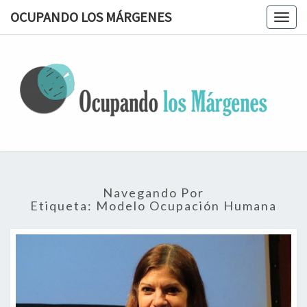
OCUPANDO LOS MÁRGENES
Togg
navig
OCUPAN
Terapia
Ocupacional
Desde Los
LOS
Márgenes
MÁRGEN
Navegando Por
Etiqueta:
Modelo Ocupación Humana