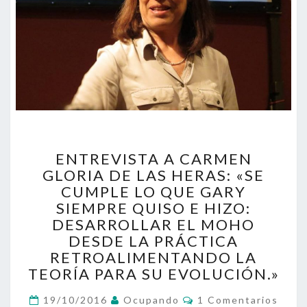
ENTREVISTA
ENTREVISTA A CARMEN
A
GLORIA DE LAS HERAS: «SE
CARMEN
CUMPLE LO QUE GARY
GLORIA
DE
SIEMPRE QUISO E HIZO:
LAS
DESARROLLAR EL MOHO
HERAS:
DESDE LA PRÁCTICA
«SE
RETROALIMENTANDO LA
CUMPLE
TEORÍA PARA SU EVOLUCIÓN.»
LO
QUE
Comentarios
19/10/2016
Ocupando
1 Comentarios