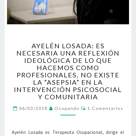
AYELÉN
AYELÉN LOSADA: ES
LOSADA:
NECESARIA UNA REFLEXIÓN
ES
IDEOLÓGICA DE LO QUE
NECESARIA
UNA
HACEMOS COMO
REFLEXIÓN
PROFESIONALES, NO EXISTE
IDEOLÓGICA
LA “ASEPSIA” EN LA
DE
INTERVENCIÓN PSICOSOCIAL
LO
Y COMUNITARIA
QUE
HACEMOS
Comentarios
06/03/2018
Ocupando
1 Comentarios
COMO
PROFESIONALES,
NO
Ayelén Losada es Terapeuta Ocupacional, dirige el
EXISTE