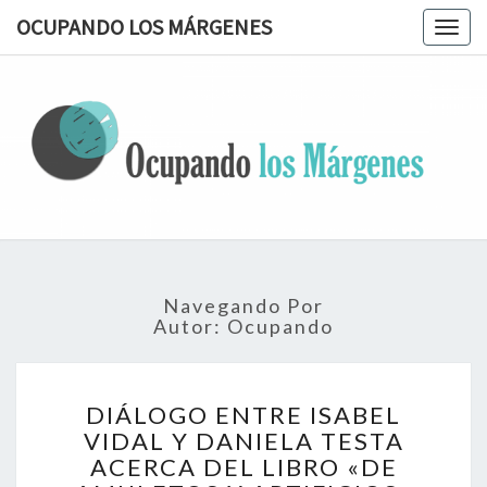
OCUPANDO LOS MÁRGENES
Togg
navig
OCUPAN
Terapia
Ocupacional
Desde Los
LOS
Márgenes
MÁRGEN
Navegando Por
Autor:
Ocupando
DIÁLOGO
DIÁLOGO ENTRE ISABEL
ENTRE
VIDAL Y DANIELA TESTA
ISABEL
ACERCA DEL LIBRO «DE
VIDAL