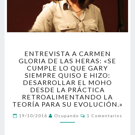
ENTREVISTA
ENTREVISTA A CARMEN
A
GLORIA DE LAS HERAS: «SE
CARMEN
CUMPLE LO QUE GARY
GLORIA
DE
SIEMPRE QUISO E HIZO:
LAS
DESARROLLAR EL MOHO
HERAS:
DESDE LA PRÁCTICA
«SE
RETROALIMENTANDO LA
CUMPLE
TEORÍA PARA SU EVOLUCIÓN.»
LO
QUE
Comentarios
19/10/2016
Ocupando
1 Comentarios
GARY
SIEMPRE
QUISO