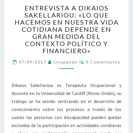
ENTREVISTA
ENTREVISTA A DIKAIOS
A
SAKELLARIOU: «LO QUE
DIKAIOS
HACEMOS EN NUESTRA VIDA
SAKELLARIOU:
«LO
COTIDIANA DEPENDE EN
QUE
GRAN MEDIDA DEL
HACEMOS
CONTEXTO POLÍTICO Y
EN
FINANCIERO»
NUESTRA
VIDA
Comentarios
07/09/2017
Ocupando
0 Comentarios
COTIDIANA
DEPENDE
EN
Dikaios Sakellariou es Terapeuta Ocupacional y
GRAN
MEDIDA
docente en la Universidad de Cardiff (Reino Unido), su
DEL
trabajo se ha venido centrando en el desarrollo de
CONTEXTO
conocimiento sobre los procesos a través de los
POLÍTICO
cuales las personas con discapacidad pueden quedar
Y
excluidas de la participación en actividades cotidianas
FINANCIERO»