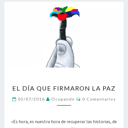
EL
EL DÍA QUE FIRMARON LA PAZ
DÍA
QUE
Comentarios
05/07/2016
Ocupando
0 Comentarios
FIRMARON
LA
PAZ
«Es hora, es nuestra hora de recuperar las historias, de