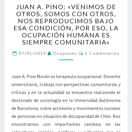
JUAN
JUAN A. PINO: «VENIMOS DE
A.
OTROS, SOMOS CON OTROS,
PINO:
NOS REPRODUCIMOS BAJO
«VENIMOS
DE
ESA CONDICIÓN, POR ESO, LA
OTROS,
OCUPACIÓN HUMANA ES
SOMOS
SIEMPRE COMUNITARIA»
CON
OTROS,
Comentarios
07/01/2019
Ocupando
1 Comentarios
NOS
REPRODUCIMOS
BAJO
Juan A. Pino Morán es terapeuta ocupacional. Docente
ESA
universitario, trabaja con perspectivas comunitarias y
CONDICIÓN,
POR
críticas y en la actualidad se encuentra realizando el
ESO,
doctorado de sociología en la Universidad Autónoma
LA
de Barcelona, sobre activismo y movimientos sociales
OCUPACIÓN
de personas en situación de discapacidad de Chile. Nos
HUMANA
ES
encontramos con importantes cambios en las
SIEMPRE