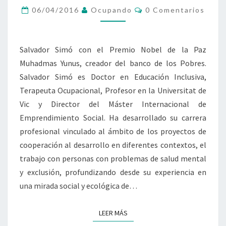
UNA
Comentarios
06/04/2016
Ocupando
0 Comentarios
ESTRATEGIA
BÁSICA
ES
Salvador Simó con el Premio Nobel de la Paz
ABORDAR
LOS
Muhadmas Yunus, creador del banco de los Pobres.
PRINCIPALES
Salvador Simó es Doctor en Educación Inclusiva,
PROBLEMAS
Terapeuta Ocupacional, Profesor en la Universitat de
CONTEMPORÁNEOS»
Vic y Director del Máster Internacional de
Emprendimiento Social. Ha desarrollado su carrera
profesional vinculado al ámbito de los proyectos de
cooperación al desarrollo en diferentes contextos, el
trabajo con personas con problemas de salud mental
y exclusión, profundizando desde su experiencia en
una mirada social y ecológica de…
LEER MÁS
LEER MÁS