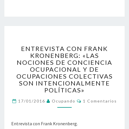
ENTREVISTA
ENTREVISTA CON FRANK
CON
KRONENBERG: «LAS
FRANK
NOCIONES DE CONCIENCIA
KRONENBERG:
«LAS
OCUPACIONAL Y DE
NOCIONES
OCUPACIONES COLECTIVAS
DE
SON INTENCIONALMENTE
CONCIENCIA
POLÍTICAS»
OCUPACIONAL
Y
Comentarios
17/01/2016
Ocupando
1 Comentarios
DE
OCUPACIONES
COLECTIVAS
Entrevista con Frank Kronenberg.
SON