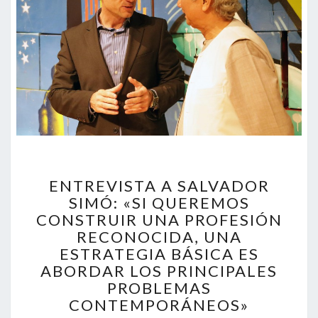
ENTREVISTA
ENTREVISTA A SALVADOR
A
SIMÓ: «SI QUEREMOS
SALVADOR
CONSTRUIR UNA PROFESIÓN
SIMÓ:
«SI
RECONOCIDA, UNA
QUEREMOS
ESTRATEGIA BÁSICA ES
CONSTRUIR
ABORDAR LOS PRINCIPALES
UNA
PROBLEMAS
PROFESIÓN
CONTEMPORÁNEOS»
RECONOCIDA,