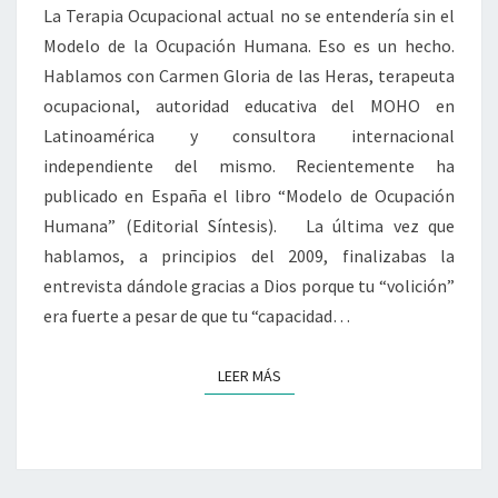
La Terapia Ocupacional actual no se entendería sin el
E
HIZO:
Modelo de la Ocupación Humana. Eso es un hecho.
DESARROLLAR
Hablamos con Carmen Gloria de las Heras, terapeuta
EL
ocupacional, autoridad educativa del MOHO en
MOHO
Latinoamérica y consultora internacional
DESDE
LA
independiente del mismo. Recientemente ha
PRÁCTICA
publicado en España el libro “Modelo de Ocupación
RETROALIMENTANDO
Humana” (Editorial Síntesis). La última vez que
LA
hablamos, a principios del 2009, finalizabas la
TEORÍA
entrevista dándole gracias a Dios porque tu “volición”
PARA
SU
era fuerte a pesar de que tu “capacidad…
EVOLUCIÓN.»
LEER MÁS
LEER MÁS