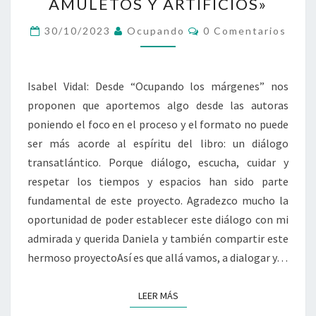
Y
AMULETOS Y ARTIFICIOS»
DANIELA
Comentarios
TESTA
30/10/2023
Ocupando
0 Comentarios
ACERCA
DEL
LIBRO
Isabel Vidal: Desde “Ocupando los márgenes” nos
«DE
proponen que aportemos algo desde las autoras
AMULETOS
poniendo el foco en el proceso y el formato no puede
Y
ARTIFICIOS»
ser más acorde al espíritu del libro: un diálogo
transatlántico. Porque diálogo, escucha, cuidar y
respetar los tiempos y espacios han sido parte
fundamental de este proyecto. Agradezco mucho la
oportunidad de poder establecer este diálogo con mi
admirada y querida Daniela y también compartir este
hermoso proyectoAsí es que allá vamos, a dialogar y…
LEER MÁS
LEER MÁS