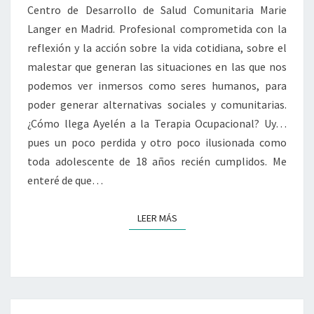
LA
Centro de Desarrollo de Salud Comunitaria Marie
“ASEPSIA”
Langer en Madrid. Profesional comprometida con la
EN
reflexión y la acción sobre la vida cotidiana, sobre el
LA
malestar que generan las situaciones en las que nos
INTERVENCIÓN
PSICOSOCIAL
podemos ver inmersos como seres humanos, para
Y
poder generar alternativas sociales y comunitarias.
COMUNITARIA
¿Cómo llega Ayelén a la Terapia Ocupacional? Uy…
pues un poco perdida y otro poco ilusionada como
toda adolescente de 18 años recién cumplidos. Me
enteré de que…
LEER MÁS
LEER MÁS