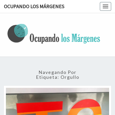
OCUPANDO LOS MÁRGENES
Togg
navig
OCUPAN
Terapia
Ocupacional
Desde Los
LOS
Márgenes
MÁRGEN
Navegando Por
Etiqueta:
Orgullo