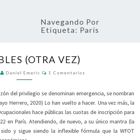
Navegando Por
Etiqueta:
París
INVISIBLES
BLES (OTRA VEZ)
(OTRA
VEZ)
Comentarios
1
Daniel Emeric
1 Comentarios
orazón del privilegio se denominan emergencia, se nombran
Yayo Herrero, 2020) Lo han vuelto a hacer. Una vez más, la
upacionales hace públicas las cuotas de inscripción para
2 en París. Atendiendo, de nuevo, a su único mantra (la
 sido y sigue siendo la inflexible fórmula que la WFOT