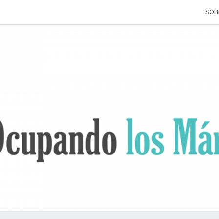
SOB
OCUP
Terapia
Ocupacional
Desde Los
Márgenes
L
MÁRG