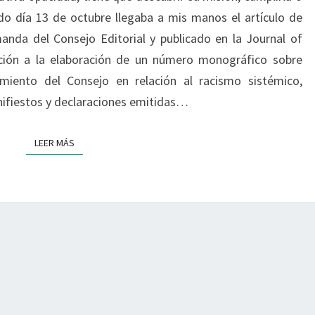
OCUPACIONAL,
ado día 13 de octubre llegaba a mis manos el artículo de
A
anda del Consejo Editorial y publicado en la Journal of
PROPÓSITO
ación a la elaboración de un número monográfico sobre
DE
KRONENBERG
amiento del Consejo en relación al racismo sistémico,
ifiestos y declaraciones emitidas…
LEER MÁS
LEER MÁS