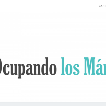
SOB
OCUP
Terapia
Ocupacional
Desde Los
Márgenes
L
MÁRG