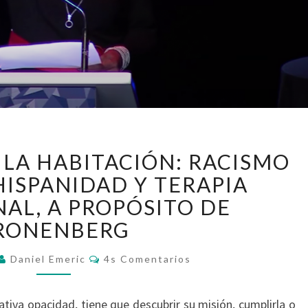
EL
 LA HABITACIÓN: RACISMO
ELEFANTE
EN
HISPANIDAD Y TERAPIA
LA
AL, A PROPÓSITO DE
HABITACIÓN:
RONENBERG
RACISMO
SISTÉMICO,
Comentarios
Daniel Emeric
4s Comentarios
HISPANIDAD
Y
TERAPIA
tiva opacidad, tiene que descubrir su misión, cumplirla o