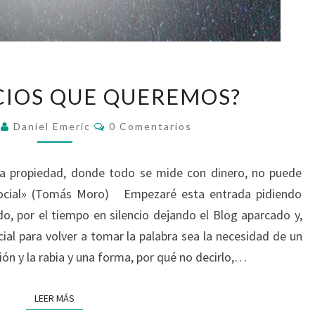
¿LOS
ICIOS QUE QUEREMOS?
SERVICIOS
QUE
Comentarios
7
Daniel Emeric
0 Comentarios
QUEREMOS?
a propiedad, donde todo se mide con dinero, no puede
 social» (Tomás Moro) Empezaré esta entrada pidiendo
do, por el tiempo en silencio dejando el Blog aparcado y,
ial para volver a tomar la palabra sea la necesidad de un
ión y la rabia y una forma, por qué no decirlo,…
LEER MÁS
LEER MÁS