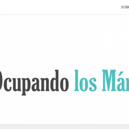
SOB
OCUP
Terapia
Ocupacional
Desde Los
Márgenes
L
MÁRG