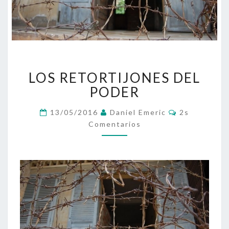
LOS
LOS RETORTIJONES DEL
RETORTIJONES
DEL
PODER
PODER
Comentarios
13/05/2016
Daniel Emeric
2s
Comentarios