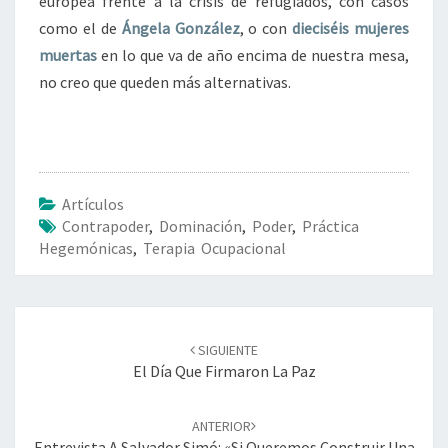
europea frente a la crisis de refugiados, con casos
como el de
Ángela González
, o con
dieciséis mujeres
muertas
en lo que va de año encima de nuestra mesa,
no creo que queden más alternativas.
Artículos
Contrapoder
,
Dominación
,
Poder
,
Práctica
Hegemónicas
,
Terapia Ocupacional
Navegación
de
SIGUIENTE
entradas
El Día Que Firmaron La Paz
ANTERIOR
Entrevista A Salvador Simó: «Si Queremos Construir Una