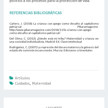
político a los procesos para la protección de vida.
REFERENCIAS BIBLIOGRÁFICAS
Cañero, J. (2018) La crianza con apego como desafío al capitalismo
patriarcal. Pikaramagacine.
http://www.pikaramagazine.com/2018/11/la-crianza-con-apego-
como-desafio-al-capitalismo-patriarcal/
Del Olmo, C. (2013) ¿Dónde está mi tribu? Maternidad y crianza en
una sociedad individualista. Madrid: Ed. Clave intelectual
Rodrigañez, C. (2007) La represión del deseo materno y la génesis del
estado de sumisión inconsciente. Murcia: Ediciones crimentales
Artículos
Cuidados
,
Maternidad
Navegación
de
SIGUIENTE