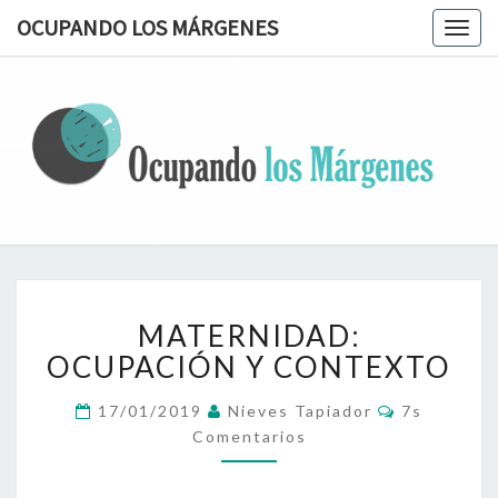
OCUPANDO LOS MÁRGENES
Togg
navig
OCUPAN
Terapia
Ocupacional
Desde Los
LOS
Márgenes
MÁRGEN
MATERNIDAD:
MATERNIDAD:
OCUPACIÓN
Y
OCUPACIÓN Y CONTEXTO
CONTEXTO
Comentari
17/01/2019
Nieves Tapiador
7s
Comentarios