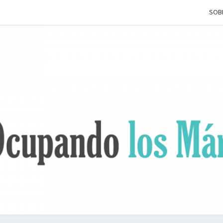
SOB
OCUP
Terapia
Ocupacional
Desde Los
Márgenes
L
MÁRG