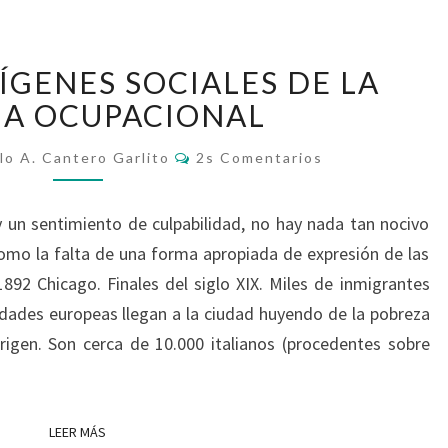
HACIA
ÍGENES SOCIALES DE LA
LOS
ORÍGENES
IA OCUPACIONAL
SOCIALES
Comentarios
DE
lo A. Cantero Garlito
2s Comentarios
LA
TERAPIA
y un sentimiento de culpabilidad, no hay nada tan nocivo
OCUPACIONAL
como la falta de una forma apropiada de expresión de las
892 Chicago. Finales del siglo XIX. Miles de inmigrantes
dades europeas llegan a la ciudad huyendo de la pobreza
rigen. Son cerca de 10.000 italianos (procedentes sobre
LEER MÁS
LEER MÁS