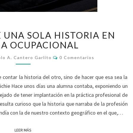
EL
E UNA SOLA HISTORIA EN
PELIGRO
DE
IA OCUPACIONAL
UNA
Comentarios
SOLA
lo A. Cantero Garlito
0 Comentarios
HISTORIA
EN
 contar la historia del otro, sino de hacer que esa sea la
TERAPIA
dichie Hace unos días una alumna contaba, exponiendo un
OCUPACIONAL
dejado de tener implantación en la práctica profesional de
esulta curioso que la historia que narraba de la profesión
ondía con la de nuestro contexto geográfico en el que,…
LEER MÁS
LEER MÁS