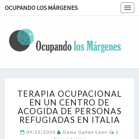
OCUPANDO LOS MÁRGENES
Togg
navig
OCUPAN
Terapia
Ocupacional
Desde Los
LOS
Márgenes
MÁRGEN
TERAPIA
TERAPIA OCUPACIONAL
OCUPACIONAL
EN
EN UN CENTRO DE
UN
ACOGIDA DE PERSONAS
CENTRO
REFUGIADAS EN ITALIA
DE
ACOGIDA
Comentar
09/12/2020
Gema Gañán León
1
DE