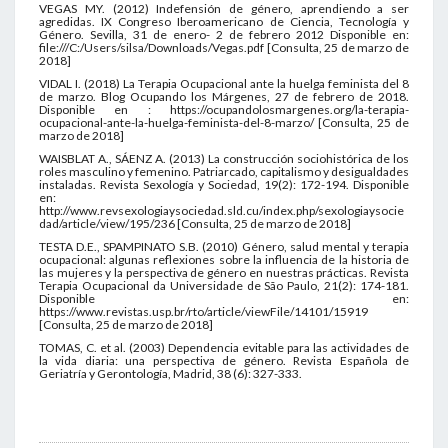
VEGAS MY. (2012) Indefensión de género, aprendiendo a ser
agredidas. IX Congreso Iberoamericano de Ciencia, Tecnología y
Género. Sevilla, 31 de enero- 2 de febrero 2012 Disponible en:
file:///C:/Users/silsa/Downloads/Vegas.pdf [Consulta, 25 de marzo de
2018]
VIDAL I. (2018) La Terapia Ocupacional ante la huelga feminista del 8
de marzo. Blog Ocupando los Márgenes, 27 de febrero de 2018.
Disponible en : https://ocupandolosmargenes.org/la-terapia-
ocupacional-ante-la-huelga-feminista-del-8-marzo/ [Consulta, 25 de
marzo de 2018]
WAISBLAT A., SÁENZ A. (2013) La construcción sociohistórica de los
roles masculino y femenino. Patriarcado, capitalismo y desigualdades
instaladas. Revista Sexología y Sociedad, 19(2): 172-194. Disponible
en:
http://www.revsexologiaysociedad.sld.cu/index.php/sexologiaysocie
dad/article/view/195/236 [Consulta, 25 de marzo de 2018]
TESTA D.E., SPAMPINATO S.B. (2010) Género, salud mental y terapia
ocupacional: algunas reflexiones sobre la influencia de la historia de
las mujeres y la perspectiva de género en nuestras prácticas. Revista
Terapia Ocupacional da Universidade de São Paulo, 21(2): 174-181.
Disponible en:
https://www.revistas.usp.br/rto/article/viewFile/14101/15919
[Consulta, 25 de marzo de 2018]
TOMAS, C. et al. (2003) Dependencia evitable para las actividades de
la vida diaria: una perspectiva de género. Revista Española de
Geriatría y Gerontología, Madrid, 38 (6): 327-333.