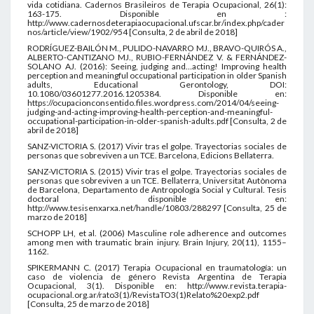
vida cotidiana. Cadernos Brasileiros de Terapia Ocupacional, 26(1):
163-175. Disponible en :
http://www.cadernosdeterapiaocupacional.ufscar.br/index.php/cader
nos/article/view/1902/954 [Consulta, 2 de abril de 2018]
RODRÍGUEZ-BAILÓN M., PULIDO-NAVARRO MJ., BRAVO-QUIRÓS A.,
ALBERTO-CANTIZANO MJ., RUBIO-FERNÁNDEZ V. & FERNÁNDEZ-
SOLANO AJ. (2016): Seeing, judging and…acting! Improving health
perception and meaningful occupational participation in older Spanish
adults, Educational Gerontology, DOI:
10.1080/03601277.2016.1205384. Disponible en:
https://ocupacionconsentido.files.wordpress.com/2014/04/seeing-
judging-and-acting-improving-health-perception-and-meaningful-
occupational-participation-in-older-spanish-adults.pdf [Consulta, 2 de
abril de 2018]
SANZ-VICTORIA S. (2017) Vivir tras el golpe. Trayectorias sociales de
personas que sobreviven a un TCE. Barcelona, Edicions Bellaterra.
SANZ-VICTORIA S. (2015) Vivir tras el golpe. Trayectorias sociales de
personas que sobreviven a un TCE. Bellaterra, Universitat Autònoma
de Barcelona, Departamento de Antropología Social y Cultural. Tesis
doctoral disponible en:
http://www.tesisenxarxa.net/handle/10803/288297 [Consulta, 25 de
marzo de 2018]
SCHOPP LH, et al. (2006) Masculine role adherence and outcomes
among men with traumatic brain injury. Brain Injury, 20(11), 1155–
1162.
SPIKERMANN C. (2017) Terapia Ocupacional en traumatología: un
caso de violencia de género Revista Argentina de Terapia
Ocupacional, 3(1). Disponible en: http://www.revista.terapia-
ocupacional.org.ar/rato3(1)/RevistaTO3(1)Relato%20exp2.pdf
[Consulta, 25 de marzo de 2018]