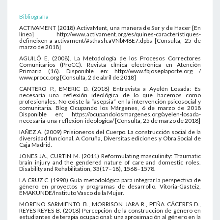
Bibliografía
ACTIVAMENT (2018) ActivaMent, una manera de Ser y de Hacer [En
línea] http://www.activament.org/es/quines-caracteristiques-
defineixen-a-activament/#sthash.aVNbM8E7.dpbs [Consulta, 25 de
marzo de 2018]
AGUILÓ E. (2008). La Metodología de los Procesos Correctores
Comunitarios (ProCC). Revista clínica electrónica en Atención
Primaria (16). Disponible en: http://www.fbjoseplaporte.org /
www.procc.org [Consulta, 2 de abril de 2018]
CANTERO P., EMERIC D. (2018) Entrevista a Ayelén Losada: Es
necesaria una reflexión ideológica de lo que hacemos como
profesionales. No existe la “asepsia” en la intervención psicosocial y
comunitaria. Blog Ocupando los Márgenes, 6 de marzo de 2018
Disponible en; https://ocupandolosmargenes.org/ayelen-losada-
necesaria-una-reflexion-ideologica/ [Consulta, 25 de marzo de 2018]
IAÑEZ A. (2009) Prisioneros del Cuerpo. La construcción social de la
diversidad funcional. A Coruña, Diversitas ediciones y Obra Social de
Caja Madrid.
JONES JA., CURTIN M. (2011) Reformulating masculinity: Traumatic
brain injury and the gendered nature of care and domestic roles.
Disability and Rehabilitation, 33(17–18), 1568–1578.
LA CRUZ C. (1998) Guía metodológica para integrar la perspectiva de
género en proyectos y programas de desarrollo. Vitoria-Gasteiz,
EMAKUNDE/Instituto Vasco de la Mujer.
MORENO SARMIENTO B., MORRISON JARA R., PEÑA CÁCERES D.,
REYES REYES B. (2018) Percepción de la construcción de género en
estudiantes de terapia ocupacional: una aproximación al género en la