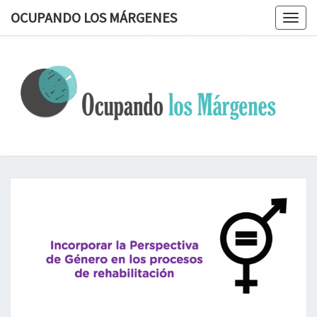
OCUPANDO LOS MÁRGENES
Togg
navig
OCUPAN
Terapia
Ocupacional
Desde Los
LOS
Márgenes
MÁRGEN