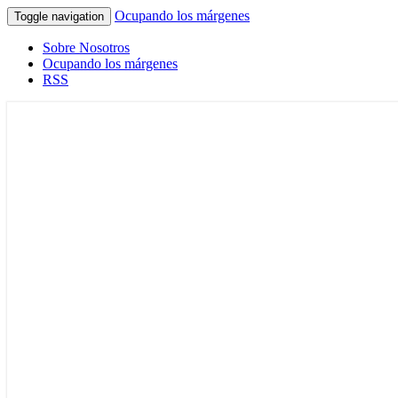
Ocupando los márgenes
Toggle navigation
Sobre Nosotros
Ocupando los márgenes
RSS
Terapia Ocupacional desde los márgenes
Ocupando los márgenes