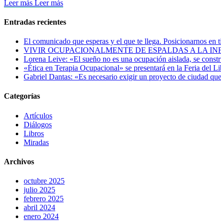
Leer más
Leer más
Entradas recientes
El comunicado que esperas y el que te llega. Posicionarnos en 
VIVIR OCUPACIONALMENTE DE ESPALDAS A LA IN
Lorena Leive: «El sueño no es una ocupación aislada, se constr
«Ética en Terapia Ocupacional» se presentará en la Feria del L
Gabriel Dantas: «Es necesario exigir un proyecto de ciudad que
Categorías
Artículos
Diálogos
Libros
Miradas
Archivos
octubre 2025
julio 2025
febrero 2025
abril 2024
enero 2024