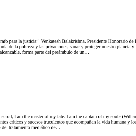
ígrafo para la justicia” Venkatesh Balakrishna, Presidente Honorario 
anía de la pobreza y las privaciones, sanar y proteger nuestro planeta y
te alcanzable, forma parte del preámbulo de un…
e scroll, I am the master of my fate: I am the captain of my soul» (W
entos críticos y sucesos truculentos que acompañan la vida humana y l
o del tratamiento mediático de…