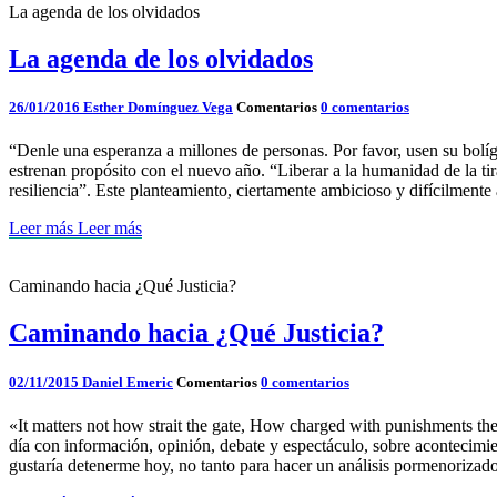
La agenda de los olvidados
La agenda de los olvidados
26/01/2016
Esther Domínguez Vega
Comentarios
0 comentarios
“Denle una esperanza a millones de personas. Por favor, usen su bol
estrenan propósito con el nuevo año. “Liberar a la humanidad de la tir
resiliencia”. Este planteamiento, ciertamente ambicioso y difícilmen
Leer más
Leer más
Caminando hacia ¿Qué Justicia?
Caminando hacia ¿Qué Justicia?
02/11/2015
Daniel Emeric
Comentarios
0 comentarios
«It matters not how strait the gate, How charged with punishments th
día con información, opinión, debate y espectáculo, sobre acontecimi
gustaría detenerme hoy, no tanto para hacer un análisis pormenorizad