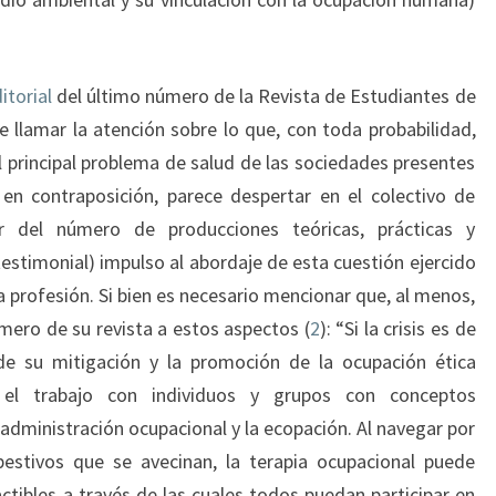
itorial
del último número de la Revista de Estudiantes de
llamar la atención sobre lo que, con toda probabilidad,
 el principal problema de salud de las sociedades presentes
 en contraposición, parece despertar en el colectivo de
or del número de producciones teóricas, prácticas y
r testimonial) impulso al abordaje de esta cuestión ejercido
a profesión. Si bien es necesario mencionar que, al menos,
ero de su revista a estos aspectos (
2
): “Si la crisis es de
 de su mitigación y la promoción de la ocupación ética
 el trabajo con individuos y grupos con conceptos
 administración ocupacional y la ecopación. Al navegar por
stivos que se avecinan, la terapia ocupacional puede
actibles a través de las cuales todos puedan participar en