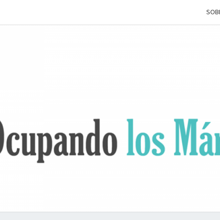
SOB
OCUP
Terapia
Ocupacional
Desde Los
Márgenes
L
MÁRG