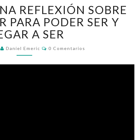
DECRECER.
NA REFLEXIÓN SOBRE
UNA
REFLEXIÓN
R PARA PODER SER Y
SOBRE
EGAR A SER
EL
NO
Comentarios
HACER
0
Daniel Emeric
0 Comentarios
PARA
PODER
SER
Y
LLEGAR
A
SER