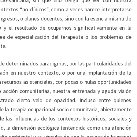
io-sanitaria, sin que ello tenga que ver con nuestra
ontextos “no clínicos”, como a veces parece interpretarse
ongresos, o planes docentes, sino con la esencia misma de
 y el resultado de ocuparnos significativamente en la
ea de especialización del terapeuta o los problemas de
te.
 de determinados paradigmas, por las particularidades del
esión en nuestro contexto, o por una implantación de la
en recursos asistenciales, con pocas o nulas oportunidades
e acción comunitarias, nuestra entrenada y aguda visión
trado cierto velo de opacidad. Incluso entre quienes
de la terapia ocupacional socio comunitaria, abiertamente
 las influencias de los contextos históricos, sociales y
alud, la dimensión ecológica (entendida como una atención
dio ambiental y su vinculación con la ocupación humana)