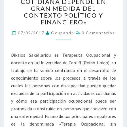
«LO
COTIDIANA DEPENDE EN
QUE
GRAN MEDIDA DEL
HACEMOS
CONTEXTO POLÍTICO Y
EN
FINANCIERO»
NUESTRA
VIDA
Comentarios
07/09/2017
Ocupando
0 Comentarios
COTIDIANA
DEPENDE
EN
Dikaios Sakellariou es Terapeuta Ocupacional y
GRAN
MEDIDA
docente en la Universidad de Cardiff (Reino Unido), su
DEL
trabajo se ha venido centrando en el desarrollo de
CONTEXTO
conocimiento sobre los procesos a través de los
POLÍTICO
cuales las personas con discapacidad pueden quedar
Y
excluidas de la participación en actividades cotidianas
FINANCIERO»
y cómo esa participación ocupacional puede ser
promovida u obstruida en personas que conviven con
una enfermedad. Es uno de los principales impulsores
de la denominada «Terapia Ocupacional sin