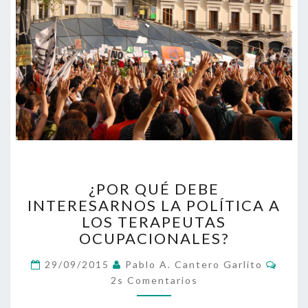
¿POR
¿POR QUÉ DEBE
QUÉ
INTERESARNOS LA POLÍTICA A
DEBE
LOS TERAPEUTAS
INTERESARNOS
LA
OCUPACIONALES?
POLÍTICA
Come
A
29/09/2015
Pablo A. Cantero Garlito
LOS
2s Comentarios
TERAPEUTAS