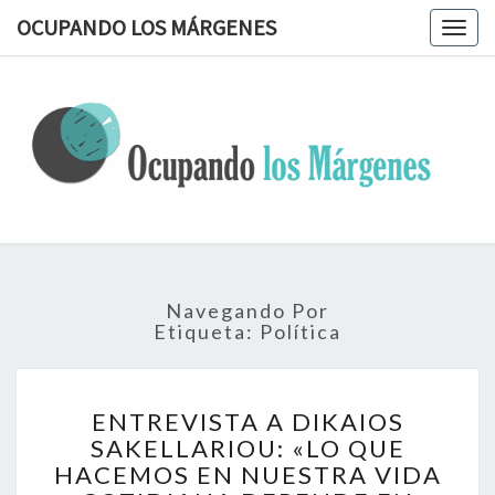
OCUPANDO LOS MÁRGENES
Togg
navig
OCUPAN
Terapia
Ocupacional
Desde Los
LOS
Márgenes
MÁRGEN
Navegando Por
Etiqueta:
Política
ENTREVISTA
ENTREVISTA A DIKAIOS
A
SAKELLARIOU: «LO QUE
DIKAIOS
HACEMOS EN NUESTRA VIDA
SAKELLARIOU: